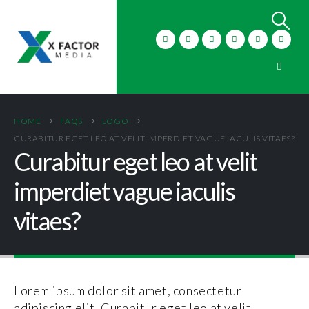
HOME
FAQS
LOGO
CURABITUR EGET LEO AT VELIT IMPERDIET VAGUE IACULIS VITAES?
Curabitur eget leo at velit
imperdiet vague iaculis
vitaes?
Lorem ipsum dolor sit amet, consectetur
adipiscing elit. Curabitur eget leo at velit