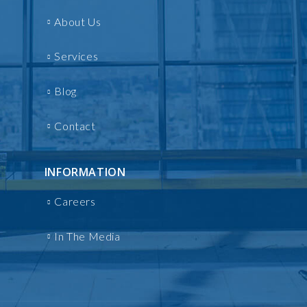
About Us
Services
Blog
Contact
INFORMATION
Careers
In The Media