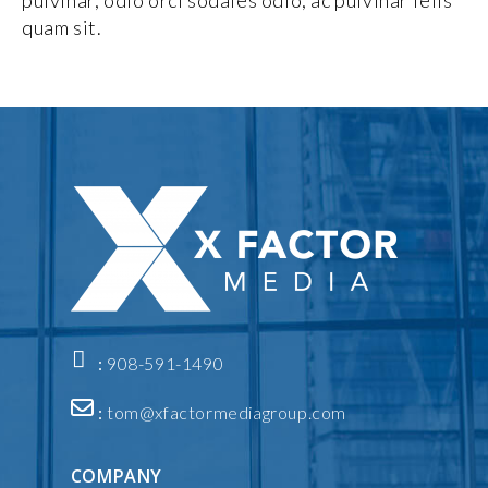
quam sit.
:
908-591-1490
:
tom@xfactormediagroup.com
COMPANY